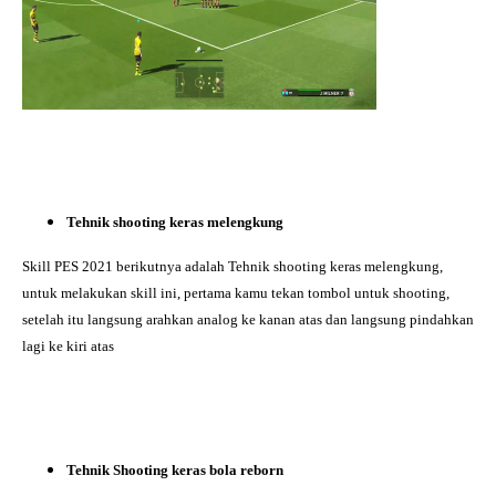
Tehnik shooting keras melengkung
Skill PES 2021 berikutnya adalah Tehnik shooting keras melengkung,
untuk melakukan skill ini, pertama kamu tekan tombol untuk shooting,
setelah itu langsung arahkan analog ke kanan atas dan langsung pindahkan
lagi ke kiri atas
Tehnik Shooting keras bola reborn