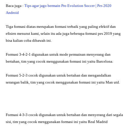
Baca juga :
Tips agar jago bermain Pro Evolution Soccer | Pes 2020
Android
Tiga formasi diatas merupakan formasi terbaik yang paling efektif dan
efisien menurut kami, selain itu ada juga beberapa formasi pes 2019 yang
bisa kalian coba dibawah ini.
Formasi 3-4-2-1 digunakan untuk mode permainan menyerang dan
bertahan, tim yang cocok menggunakan formasi ini yaitu Barcelona.
Formasi 5-2-3 cocok digunakan untuk bertahan dan mengandalkan
serangan balik, tim yang cocok menggunakan formasi ini yaitu Man utd.
Formasi 4-3-3 cocok digunakan untuk bertahan dan menyerang dari segala
sisi, tim yang cocok menggunakan formasi ini yaitu Real Madrid