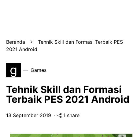
Beranda
Tehnik Skill dan Formasi Terbaik PES
2021 Android
g
Games
Tehnik Skill dan Formasi
Terbaik PES 2021 Android
13 September 2019
1 share