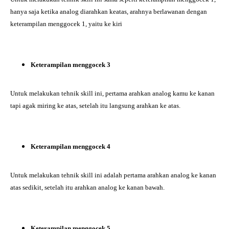
hanya saja ketika analog diarahkan keatas, arahnya berlawanan dengan
keterampilan menggocek 1, yaitu ke kiri
Keterampilan menggocek 3
Untuk melakukan tehnik skill ini, pertama arahkan analog kamu ke kanan
tapi agak miring ke atas, setelah itu langsung arahkan ke atas.
Keterampilan menggocek 4
Untuk melakukan tehnik skill ini adalah pertama arahkan analog ke kanan
atas sedikit, setelah itu arahkan analog ke kanan bawah.
Keterampilan menggocek 5