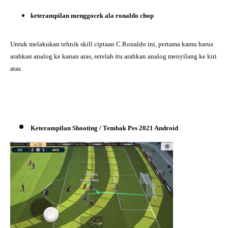
keterampilan menggocek ala ronaldo chop
Untuk melakukan tehnik skill ciptaan C.Ronaldo ini, pertama kamu harus
arahkan analog ke kanan atas, setelah itu arahkan analog menyilang ke kiri
atas
Keterampilan Shooting / Tembak Pes 2021 Android