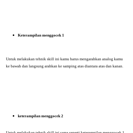
Keterampilan menggocek 1
Untuk melakukan tehnik skill ini kamu harus mengarahkan analog kamu
ke bawah dan langsung arahkan ke samping atas diantara atas dan kanan.
keterampilan menggocek 2
Untuk melakukan tehnik skill ini sama seperti keterampilan menggocek 1,